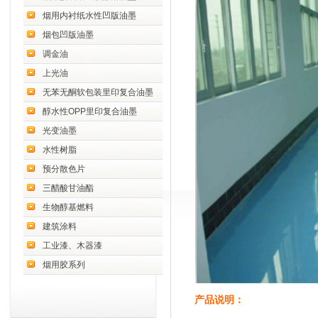
烟用内衬纸水性凹版油墨
烟包凹版油墨
调金油
上光油
无苯无酮软包装里印复合油墨
醇水性OPP里印复合油墨
光变油墨
水性树脂
预分散色片
三醋酸甘油酯
生物醇基燃料
建筑涂料
工业漆、木器漆
烟用胶系列
产品说明：