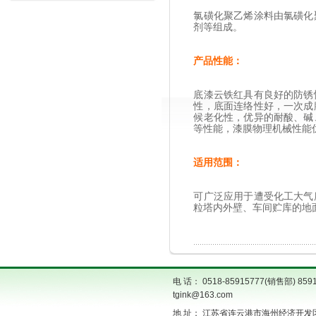
氯磺化聚乙烯涂料由氯磺化
剂等组成。
产品性能：
底漆云铁红具有良好的防锈
性，底面连络性好，一次成
候老化性，优异的耐酸、碱
等性能，漆膜物理机械性能
适用范围：
可广泛应用于遭受化工大气
粒塔内外壁、车间贮库的地
电 话： 0518-85915777(销售部) 859
tgink@163.com
地 址： 江苏省连云港市海州经济开发